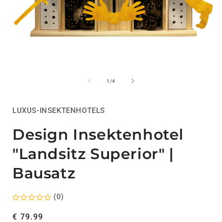
Medien
1
in
i
von
1
/
4
Modal
öffnen
ö
LUXUS-INSEKTENHOTELS
Design Insektenhotel
"Landsitz Superior" |
Bausatz
(0)
Normaler
€ 79.99