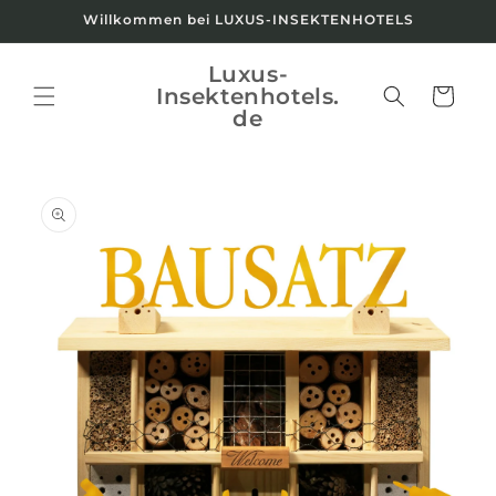
Direkt
Willkommen bei LUXUS-INSEKTENHOTELS
zum
Inhalt
Luxus-
Insektenhotels.
Warenkorb
de
oduktinformationen
ringen