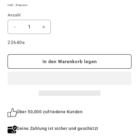
Preis
Inkl. Steuern.
Anzahl
Verringere
Erhöhe
die
die
Menge
Menge
SKU:
22640e
für
für
Design
Design
Insektenhotel
Insektenhotel
In den Warenkorb legen
&quot;Landsitz
&quot;Landsitz
Superior&quot;
Superior&quot;
|
|
Bausatz
Bausatz
Über 50,000 zufriedene Kunden
Deine Zahlung ist sicher und geschützt